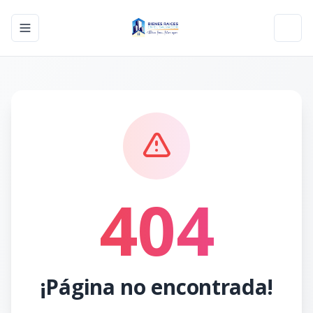
Toggle navigation menu
Toggl
404
¡Página no encontrada!