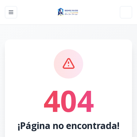
Toggle navigation menu
Toggl
404
¡Página no encontrada!