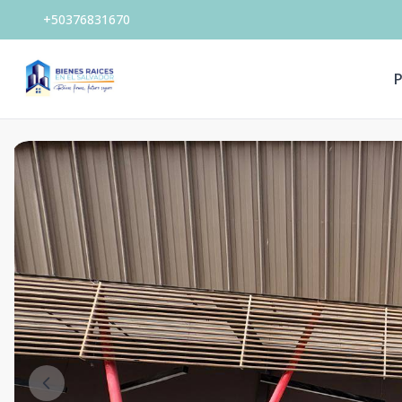
+50376831670
P