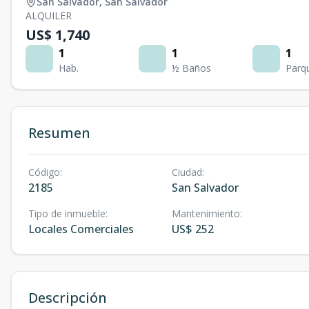
San Salvador
,
San Salvador
ALQUILER
US$ 1,740
1
1
1
Hab.
½ Baños
Parq
Resumen
Código
:
Ciudad
:
2185
San Salvador
Tipo de inmueble
:
Mantenimiento
:
Locales Comerciales
US$ 252
Descripción