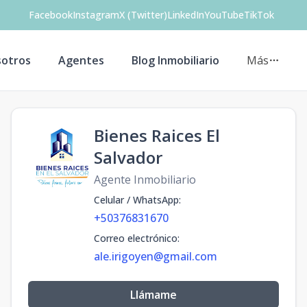
Facebook
Instagram
X (Twitter)
LinkedIn
YouTube
TikTok
otros
Agentes
Blog Inmobiliario
Más
Bienes Raices El
Salvador
Agente Inmobiliario
Celular / WhatsApp
:
+50376831670
Correo electrónico
:
ale.irigoyen@gmail.com
Llámame