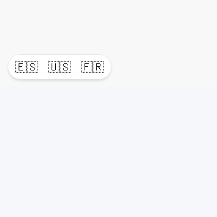
🇪🇸
🇺🇸
🇫🇷