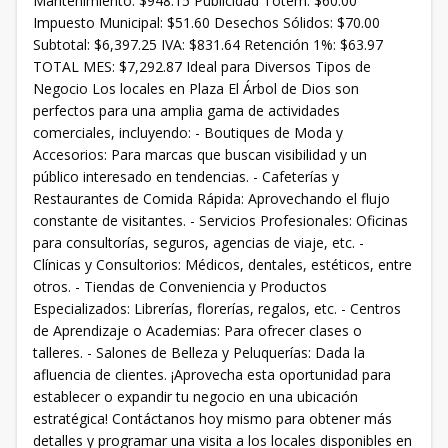
Mantenimiento: $948.15 Publicidad Tótem: $60.00
Impuesto Municipal: $51.60 Desechos Sólidos: $70.00
Subtotal: $6,397.25 IVA: $831.64 Retención 1%: $63.97
TOTAL MES: $7,292.87 Ideal para Diversos Tipos de
Negocio Los locales en Plaza El Árbol de Dios son
perfectos para una amplia gama de actividades
comerciales, incluyendo: - Boutiques de Moda y
Accesorios: Para marcas que buscan visibilidad y un
público interesado en tendencias. - Cafeterías y
Restaurantes de Comida Rápida: Aprovechando el flujo
constante de visitantes. - Servicios Profesionales: Oficinas
para consultorías, seguros, agencias de viaje, etc. -
Clínicas y Consultorios: Médicos, dentales, estéticos, entre
otros. - Tiendas de Conveniencia y Productos
Especializados: Librerías, florerías, regalos, etc. - Centros
de Aprendizaje o Academias: Para ofrecer clases o
talleres. - Salones de Belleza y Peluquerías: Dada la
afluencia de clientes. ¡Aprovecha esta oportunidad para
establecer o expandir tu negocio en una ubicación
estratégica! Contáctanos hoy mismo para obtener más
detalles y programar una visita a los locales disponibles en