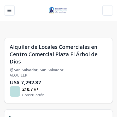
Toggle navigation menu
Toggl
1
/
0
Alquiler de Locales Comerciales en
Centro Comercial Plaza El Árbol de
Dios
San Salvador
,
San Salvador
ALQUILER
US$ 7,292.87
210.7
M²
Construcción