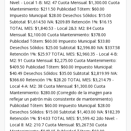
Nivel: - Local 1-B: M2: 47 Cuota Mensual: $1,300.00 Cuota
Mantenimiento: $211.50 Publicidad Tótem: $60.00
Impuesto Municipal: $28.00 Desechos Sólidos: $15.00
Subtotal: $1,614.50 IVA: $209.89 Retención 1%: $16.15
TOTAL MES: $1,840.53 - Local 2&3: M2: 84 Cuota
Mensual: $2,100.00 Cuota Mantenimiento: $378.00
Publicidad Tótem: $60.00 Impuesto Municipal: $33.80
Desechos Sólidos: $25.00 Subtotal: $2,596.80 IVA: $337.58
Retención 1%: $25.97 TOTAL MES: $2,960.35 - Local 4-B:
M2: 91 Cuota Mensual: $2,275.00 Cuota Mantenimiento:
$409.50 Publicidad Tótem: $60.00 Impuesto Municipal:
$40.49 Desechos Sólidos: $35.00 Subtotal: $2,819.99 IVA:
$366.60 Retención 1%: $28.20 TOTAL MES: $3,214.79 -
Local 4-A: M2: 38 Cuota Mensual: $1,300.00 Cuota
Mantenimiento: $280.00 (Corregido de la imagen para
reflejar un patrón más consistente de mantenimiento)
Publicidad Tótem: $60.00 Impuesto Municipal: $28.00
Desechos Sólidos: $15.00 Subtotal: $1,403.00 IVA: $182.39
Retención 1%: $14.03 TOTAL MES: $1,599.42 2do Nivel: -
Local 8: M2: 210.7 Cuota Mensual: $5,267.50 Cuota