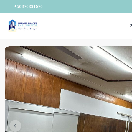
+50376831670
P