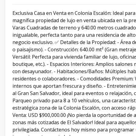
Exclusiva Casa en Venta en Colonia Escalón: Ideal par
magnífica propiedad de lujo en venta ubicada en la pre
Varas Cuadradas de terreno y 640.00 metros cuadrados 
inigualable, perfecta tanto para una residencia de alto
negocio exclusivo. ✅ Detalles de la Propiedad: - Área 
o paisajismo). - Construcción: 640.00 mt² (Gran metraje
Versátil: Perfecta para vivienda familiar de lujo, oficin
boutique, etc.). - Espacios Interiores: Amplios salone
con desayunador. - Habitaciones/Baños: Múltiples ha
residentes o colaboradores. - Comodidades Premium: Wa
internos que aportan frescura y diseño. - Entretenimi
al Gran San Salvador, ideal para eventos o relajación, 
Parqueo privado para 8 a 10 vehículos, una característic
estratégica zona de la Colonia Escalón, con acceso rápi
Venta: USD $900,000.00 ¡No pierda la oportunidad de a
zonas más cotizadas de El Salvador! Ideal para aquello
privilegiada. Contáctenos hoy mismo para programar una