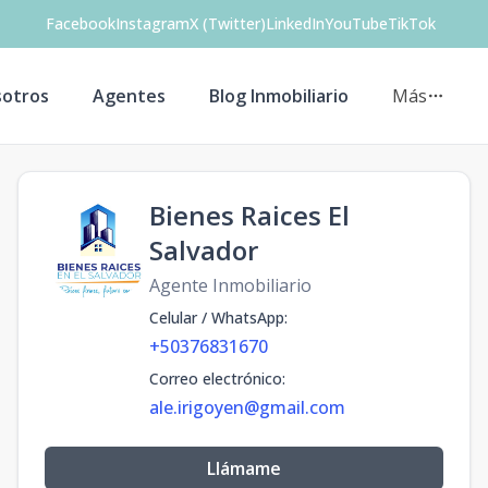
Facebook
Instagram
X (Twitter)
LinkedIn
YouTube
TikTok
otros
Agentes
Blog Inmobiliario
Más
Bienes Raices El
Salvador
Agente Inmobiliario
Celular / WhatsApp
:
+50376831670
Correo electrónico
:
ale.irigoyen@gmail.com
Llámame