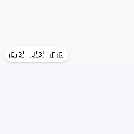
🇪🇸
🇺🇸
🇫🇷