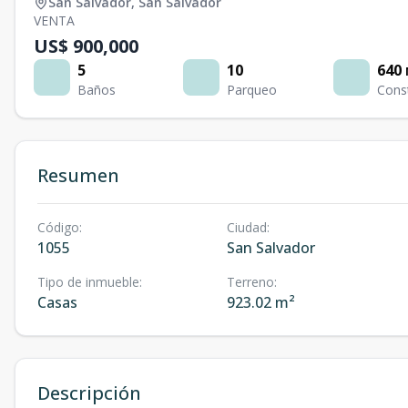
San Salvador
,
San Salvador
VENTA
US$ 900,000
5
10
640
Baños
Parqueo
Cons
Resumen
Código
:
Ciudad
:
1055
San Salvador
Tipo de inmueble
:
Terreno
:
Casas
923.02 m²
Descripción