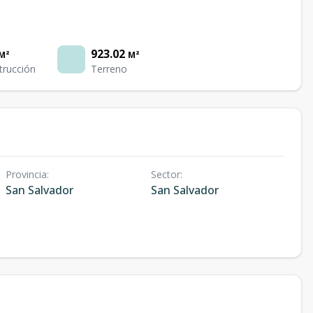
923.02
M²
M²
trucción
Terreno
Provincia
:
Sector
:
San Salvador
San Salvador