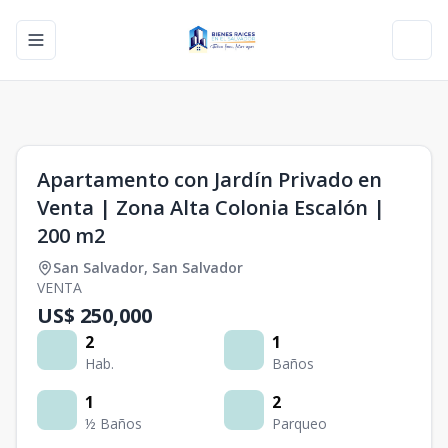
Toggle navigation menu
Toggl
1
/
0
Apartamento con Jardín Privado en
Venta | Zona Alta Colonia Escalón |
200 m2
San Salvador
,
San Salvador
VENTA
US$ 250,000
2
1
Hab.
Baños
1
2
½ Baños
Parqueo