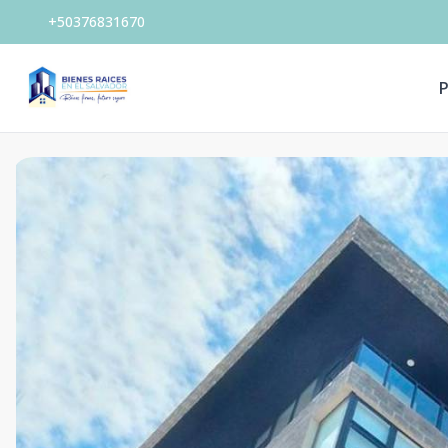
+50376831670
P