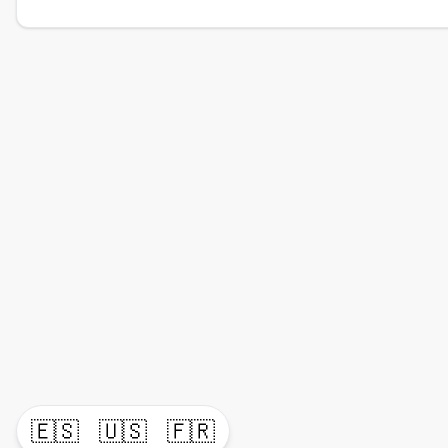
🇪🇸
🇺🇸
🇫🇷