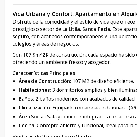
Vida Urbana y Confort: Apartamento en Alquile
Disfrute de la comodidad y el estilo de vida que ofrece
prestigioso sector de
La Utila, Santa Tecla
. Este apar
seguro, con acabados contemporáneos y una ubicació
colegios y áreas de negocios.
Con
107 $m^2$
de construcción, cada espacio ha sido d
ofreciendo un ambiente fresco y acogedor.
Características Principales:
Área de Construcción:
107 M2 de diseño eficiente.
Habitaciones:
3 dormitorios amplios y bien ilumina
Baños:
2 baños modernos con acabados de calidad.
Climatización:
Equipado con aire acondicionado (A/C)
Área Social:
Sala y comedor integrados con acceso 
Cocina:
Concepto abierto y funcional, ideal para la c
Ventajas de Vivir en Torre Vento: