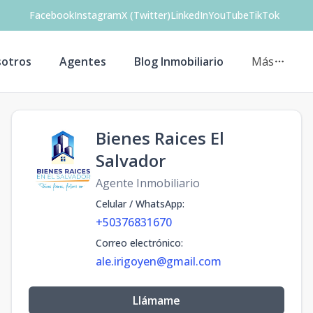
Facebook
Instagram
X (Twitter)
LinkedIn
YouTube
TikTok
otros
Agentes
Blog Inmobiliario
Más
Bienes Raices El
Salvador
Agente Inmobiliario
Celular / WhatsApp
:
+50376831670
Correo electrónico
:
ale.irigoyen@gmail.com
Llámame