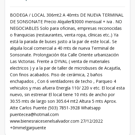
BODEGA / LOCAL 306mt2 A 40mts DE NUEVA TERMINAL
DE SONSONATE Precio Alquiler$3000 mensual + iva . NO
NEGOCIABLES Solo para oficinas, empresas reconocidas
o franquicias (restaurantes, venta ropa, clínicas etc..) Ya
está la parada de buses justo a la par de este local.. Se
alquila local comercial a 40 mts de nueva Terminal de
Sonsonate. Prolongación 6ta Calle Oriente urbanización
Las Victorias. Frente a DYVAL ( venta de materiales
electricos ) y a la par de taller de microbuses de Acajutla,
Con finos acabados. Piso de cerámica, 2 baños
enchapados , Con 6 ventiladores de techo , Parqueo 4
vehiculos y mas afuera Energía 110/ 220 v etc. El local esta
nuevo, sin estrenar El local tiene 10 mts de ancho por
30.55 mts de largo son 305.64 mt2 Altura 5 mts Aprox.
Atte Carlos Puente (503) 7851-3928 Whatsapp
puentecea@hotmail.com
www.bienesraicesenelsalvador.com 27/12/2022
+0mmelgarpuente