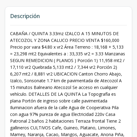
Descripción
CABAÑA / QUINTA 3.33mz IZALCO A 15 MINUTOS DE
ATECOZOL Y ZONA CALUCO PRECIO VENTA $160,000
Precio por vara $4.80 x vr2 Área Terreno : 18,168 + 5,133
= 23,298 mt2 Equivalentes a : 33,335 vr2 = 3.33 Manzanas
SEGUN REMEDICION ( PLANOS ) Porción 1) 11,958 mt2 /
17,110 vr2 Quebrada 5,133 mt2 / 7,344 vr2 Porción 2)
6,207 mt2 / 8,881 vr2 UBICACION Canton Chorro Abajo,
Izalco, Sonsonate 1.7 km de pavimentada de Atecozol A
15 minutos Balneario Atecozol Se acceso en cualquier
vehículo. DETALLES DE LA QUINTA La Topografía es
plana Portón de ingreso sobre calle pavimentada
Iluminacion afuera de la calle Agua de Cooperativa Pila
con agua 97% pureza de agua Electricidad 220v Casa
Patronal 2 baños 2 habitaciones Terraza frontal Tiene 2
gallineros CULTIVOS Cafe, Guineo, Platano, Limones,
Mamey, Naranja, Cacao, Mangos, Aguacate, Anona Piña,