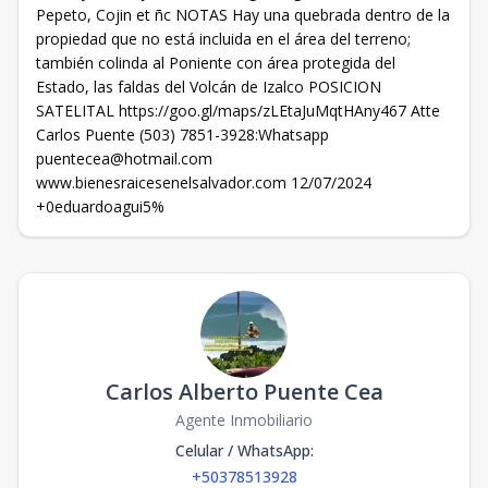
Pepeto, Cojin et ñc NOTAS Hay una quebrada dentro de la
propiedad que no está incluida en el área del terreno;
también colinda al Poniente con área protegida del
Estado, las faldas del Volcán de Izalco POSICION
SATELITAL https://goo.gl/maps/zLEtaJuMqtHAny467 Atte
Carlos Puente (503) 7851-3928:Whatsapp
puentecea@hotmail.com
www.bienesraicesenelsalvador.com 12/07/2024
+0eduardoagui5%
Carlos Alberto Puente Cea
Agente Inmobiliario
Celular / WhatsApp
:
+50378513928