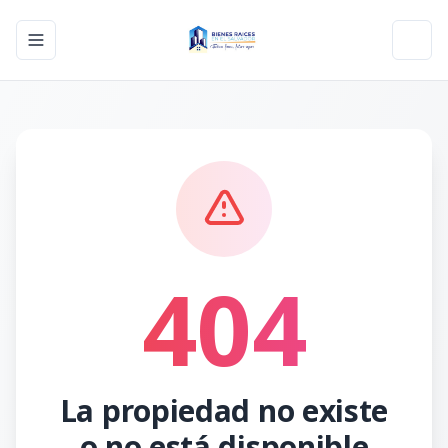
Toggle navigation menu
Toggl
404
La propiedad no existe
o no está disponible