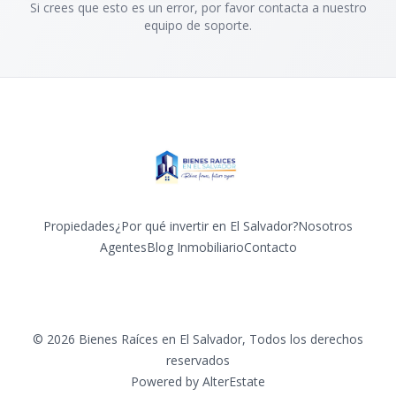
Si crees que esto es un error, por favor contacta a nuestro
equipo de soporte.
Propiedades
¿Por qué invertir en El Salvador?
Nosotros
Agentes
Blog Inmobiliario
Contacto
Facebook
Instagram
Twitter
LinkedIn
YouTube
TikTok
©
2026
Bienes Raíces en El Salvador
,
Todos los derechos
reservados
Powered by
AlterEstate