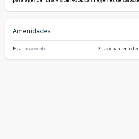
para agendar una visita! Nota: La imagen es de carácter
Amenidades
Estacionamiento
Estacionamiento te