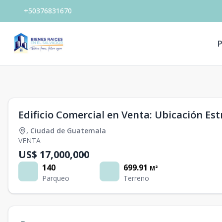
+50376831670
P
1
/
0
Edificio Comercial en Venta: Ubicación Es
,
Ciudad de Guatemala
VENTA
US$ 17,000,000
140
699.91
M²
Parqueo
Terreno