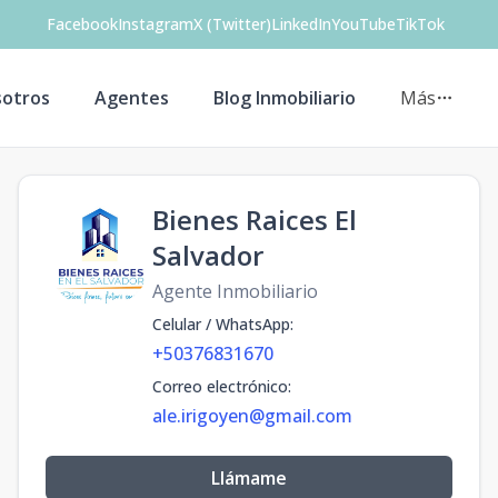
Facebook
Instagram
X (Twitter)
LinkedIn
YouTube
TikTok
otros
Agentes
Blog Inmobiliario
Más
Bienes Raices El
Salvador
Agente Inmobiliario
Celular / WhatsApp
:
+50376831670
Correo electrónico
:
ale.irigoyen@gmail.com
Llámame