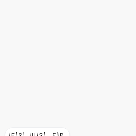
🇪🇸
🇺🇸
🇫🇷