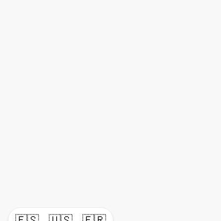
🇪🇸
🇺🇸
🇫🇷