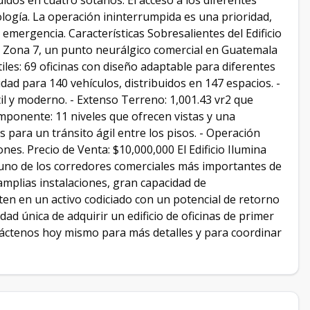
idos en cuatro sótanos. El acceso a los diferentes
nología. La operación ininterrumpida es una prioridad,
 emergencia. Características Sobresalientes del Edificio
t, Zona 7, un punto neurálgico comercial en Guatemala
tiles: 69 oficinas con diseño adaptable para diferentes
ad para 140 vehículos, distribuidos en 147 espacios. -
il y moderno. - Extenso Terreno: 1,001.43 vr2 que
Imponente: 11 niveles que ofrecen vistas y una
s para un tránsito ágil entre los pisos. - Operación
nes. Precio de Venta: $10,000,000 El Edificio Ilumina
 uno de los corredores comerciales más importantes de
amplias instalaciones, gran capacidad de
ten en un activo codiciado con un potencial de retorno
dad única de adquirir un edificio de oficinas de primer
táctenos hoy mismo para más detalles y para coordinar