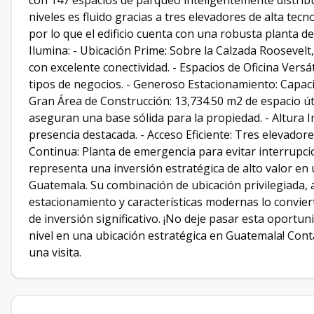
con 147 espacios de parqueo inteligentemente distribu
niveles es fluido gracias a tres elevadores de alta tec
por lo que el edificio cuenta con una robusta planta de
Ilumina: - Ubicación Prime: Sobre la Calzada Roosevel
con excelente conectividad. - Espacios de Oficina Versá
tipos de negocios. - Generoso Estacionamiento: Capacid
Gran Área de Construcción: 13,734.50 m2 de espacio út
aseguran una base sólida para la propiedad. - Altura 
presencia destacada. - Acceso Eficiente: Tres elevadore
Continua: Planta de emergencia para evitar interrupcio
representa una inversión estratégica de alto valor en
Guatemala. Su combinación de ubicación privilegiada, 
estacionamiento y características modernas lo convier
de inversión significativo. ¡No deje pasar esta oportuni
nivel en una ubicación estratégica en Guatemala! Con
una visita.