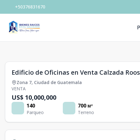
+50376831670
P
1
/
0
Edificio de Oficinas en Venta Calzada Ro
Zona 7
,
Ciudad de Guatemala
VENTA
US$ 10,000,000
140
700
M²
Parqueo
Terreno