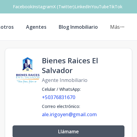
Facebook
Instagram
X (Twitter)
LinkedIn
YouTube
TikTok
otros
Agentes
Blog Inmobiliario
Más
Bienes Raices El
Salvador
Agente Inmobiliario
Celular / WhatsApp
:
+50376831670
Correo electrónico
:
ale.irigoyen@gmail.com
Llámame