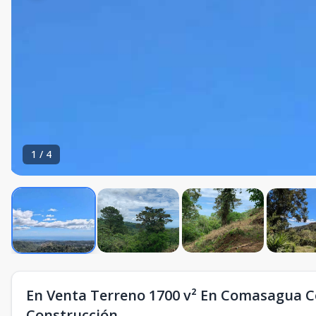
1
/
4
En Venta Terreno 1700 v² En Comasagua C
Construcción