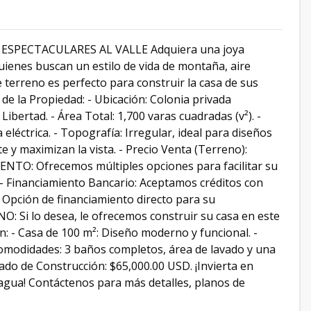
SPECTACULARES AL VALLE Adquiera una joya
uienes buscan un estilo de vida de montaña, aire
e terreno es perfecto para construir la casa de sus
de la Propiedad: - Ubicación: Colonia privada
bertad. - Área Total: 1,700 varas cuadradas (v²). -
eléctrica. - Topografía: Irregular, ideal para diseños
y maximizan la vista. - Precio Venta (Terreno):
TO: Ofrecemos múltiples opciones para facilitar su
. - Financiamiento Bancario: Aceptamos créditos con
: Opción de financiamiento directo para su
i lo desea, le ofrecemos construir su casa en este
ión: - Casa de 100 m²: Diseño moderno y funcional. -
 Comodidades: 3 baños completos, área de lavado y una
imado de Construcción: $65,000.00 USD. ¡Invierta en
agua! Contáctenos para más detalles, planos de