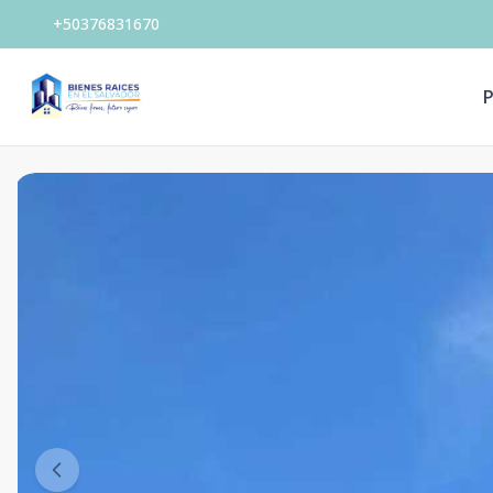
+50376831670
P