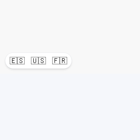
🇪🇸
🇺🇸
🇫🇷