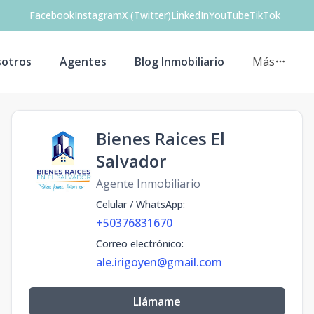
Facebook
Instagram
X (Twitter)
LinkedIn
YouTube
TikTok
otros
Agentes
Blog Inmobiliario
Más
Bienes Raices El
Salvador
Agente Inmobiliario
Celular / WhatsApp
:
+50376831670
Correo electrónico
:
ale.irigoyen@gmail.com
Llámame