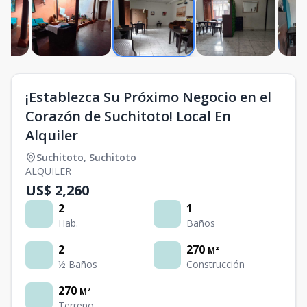
¡Establezca Su Próximo Negocio en el
Corazón de Suchitoto! Local En
Alquiler
Suchitoto
,
Suchitoto
ALQUILER
US$ 2,260
2
1
Hab.
Baños
2
270
M²
½ Baños
Construcción
270
M²
Terreno