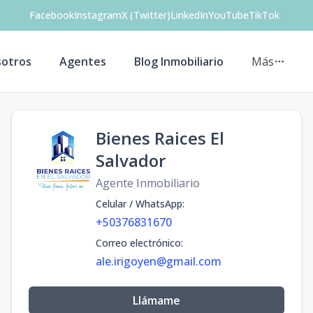
Facebook
Instagram
X (Twitter)
LinkedIn
YouTube
TikTok
otros
Agentes
Blog Inmobiliario
Más
Bienes Raices El
Salvador
Agente Inmobiliario
Celular / WhatsApp
:
+50376831670
Correo electrónico
:
ale.irigoyen@gmail.com
Llámame