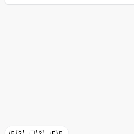
🇪🇸
🇺🇸
🇫🇷