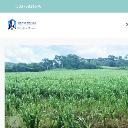
+50376831670
P