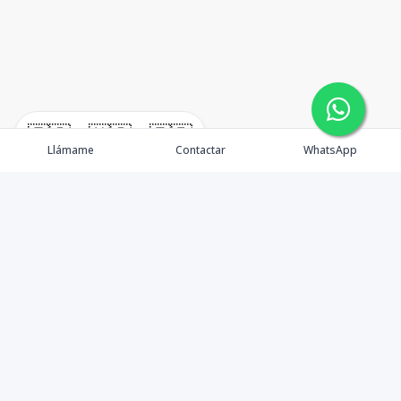
🇪🇸
🇺🇸
🇫🇷
Llámame
Contactar
WhatsApp
Propiedades
¿Por qué invertir en El Salvador?
Nosotros