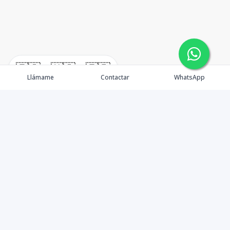
🇪🇸
🇺🇸
🇫🇷
Llámame
Contactar
WhatsApp
Propiedades
¿Por qué invertir en El Salvador?
Nosotros