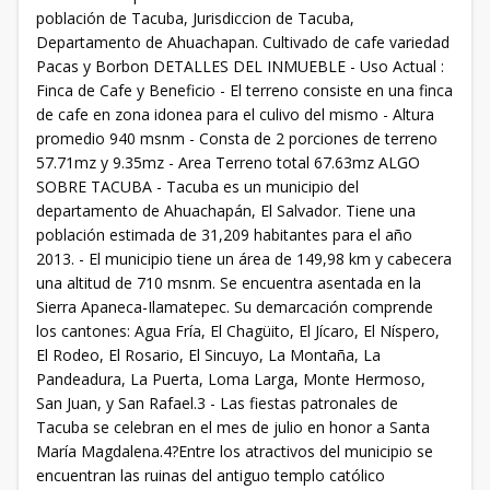
población de Tacuba, Jurisdiccion de Tacuba,
Departamento de Ahuachapan. Cultivado de cafe variedad
Pacas y Borbon DETALLES DEL INMUEBLE - Uso Actual :
Finca de Cafe y Beneficio - El terreno consiste en una finca
de cafe en zona idonea para el culivo del mismo - Altura
promedio 940 msnm - Consta de 2 porciones de terreno
57.71mz y 9.35mz - Area Terreno total 67.63mz ALGO
SOBRE TACUBA - Tacuba es un municipio del
departamento de Ahuachapán, El Salvador. Tiene una
población estimada de 31,209 habitantes para el año
2013. - El municipio tiene un área de 149,98 km y cabecera
una altitud de 710 msnm. Se encuentra asentada en la
Sierra Apaneca-Ilamatepec. Su demarcación comprende
los cantones: Agua Fría, El Chagüito, El Jícaro, El Níspero,
El Rodeo, El Rosario, El Sincuyo, La Montaña, La
Pandeadura, La Puerta, Loma Larga, Monte Hermoso,
San Juan, y San Rafael.3 - Las fiestas patronales de
Tacuba se celebran en el mes de julio en honor a Santa
María Magdalena.4?Entre los atractivos del municipio se
encuentran las ruinas del antiguo templo católico