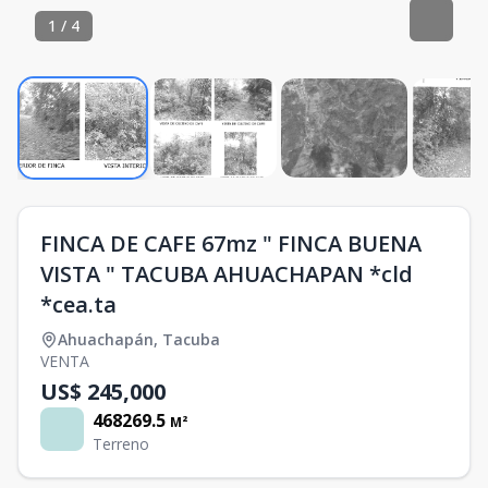
1
/
4
FINCA DE CAFE 67mz " FINCA BUENA
VISTA " TACUBA AHUACHAPAN *cld
*cea.ta
Ahuachapán
,
Tacuba
VENTA
US$ 245,000
468269.5
M²
Terreno