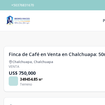
+50376831670
P
1
/
0
Finca de Café en Venta en Chalchuapa: 50
Chalchuapa
,
Chalchuapa
VENTA
US$ 750,000
349454.85
M²
Terreno