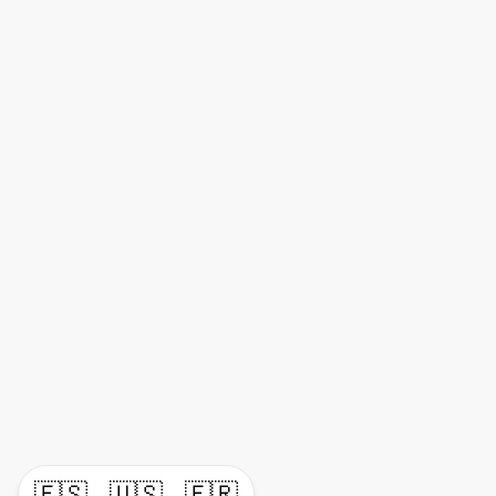
🇪🇸
🇺🇸
🇫🇷