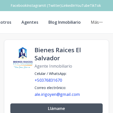
Facebook
Instagram
X (Twitter)
LinkedIn
YouTube
TikTok
otros
Agentes
Blog Inmobiliario
Más
Bienes Raices El
Salvador
Agente Inmobiliario
Celular / WhatsApp
:
+50376831670
Correo electrónico
:
ale.irigoyen@gmail.com
Llámame