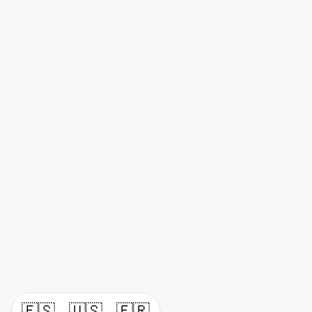
🇪🇸
🇺🇸
🇫🇷