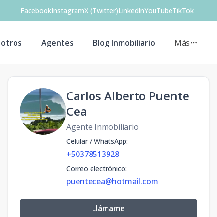
Facebook
Instagram
X (Twitter)
LinkedIn
YouTube
TikTok
otros
Agentes
Blog Inmobiliario
Más
Carlos Alberto Puente
Cea
Agente Inmobiliario
Celular / WhatsApp
:
+50378513928
Correo electrónico
:
puentecea@hotmail.com
Llámame