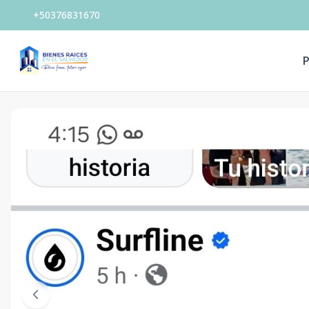
+50376831670
P