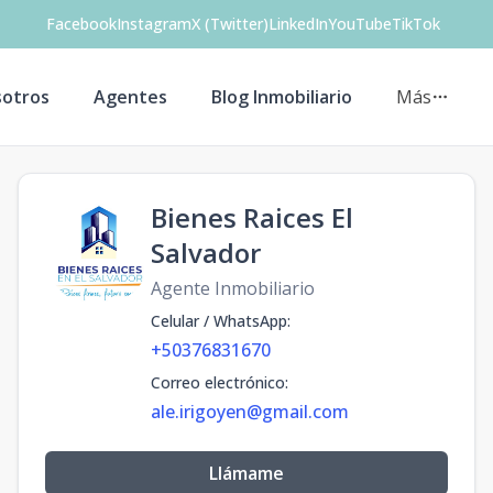
Facebook
Instagram
X (Twitter)
LinkedIn
YouTube
TikTok
otros
Agentes
Blog Inmobiliario
Más
Bienes Raices El
Salvador
Agente Inmobiliario
Celular / WhatsApp
:
+50376831670
Correo electrónico
:
ale.irigoyen@gmail.com
Llámame