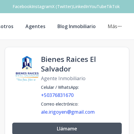
Facebook
Instagram
X (Twitter)
LinkedIn
YouTube
TikTok
otros
Agentes
Blog Inmobiliario
Más
Bienes Raices El
Salvador
Agente Inmobiliario
Celular / WhatsApp
:
+50376831670
Correo electrónico
:
ale.irigoyen@gmail.com
Llámame