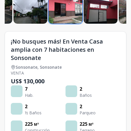
¡No busques más! En Venta Casa
amplia con 7 habitaciones en
Sonsonate
Sonsonate
,
Sonsonate
VENTA
US$ 130,000
7
2
Hab.
Baños
2
2
½ Baños
Parqueo
225
225
M²
M²
Construcción
Terreno