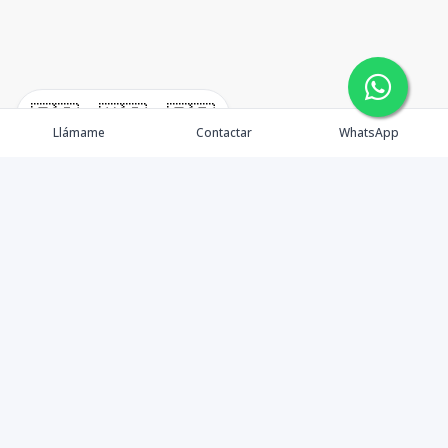
🇪🇸
🇺🇸
🇫🇷
Llámame
Contactar
WhatsApp
Propiedades
¿Por qué invertir en El Salvador?
Nosotros
Agentes
Blog Inmobiliario
Contacto