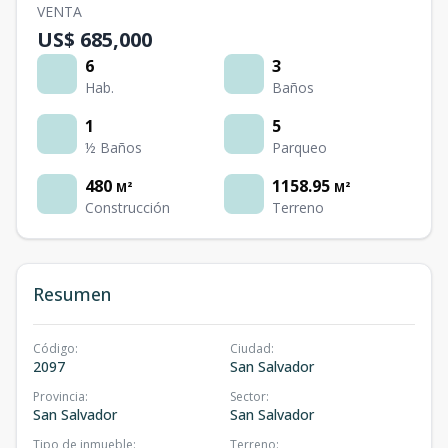
VENTA
US$ 685,000
6
3
Hab.
Baños
1
5
½ Baños
Parqueo
480
1158.95
M²
M²
Construcción
Terreno
Resumen
Código
:
Ciudad
:
2097
San Salvador
Provincia
:
Sector
:
San Salvador
San Salvador
Tipo de inmueble
:
Terreno
: