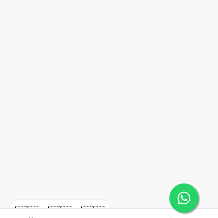
🇪🇸
🇺🇸
🇫🇷