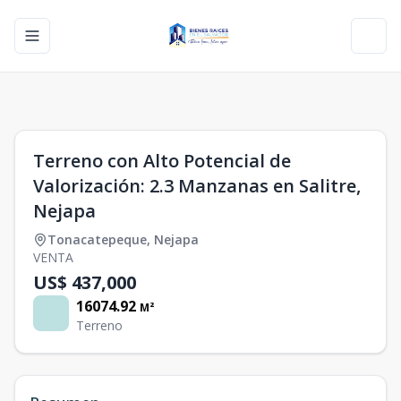
Toggle navigation menu
Toggl
1
/
0
Terreno con Alto Potencial de
Valorización: 2.3 Manzanas en Salitre,
Nejapa
Tonacatepeque
,
Nejapa
VENTA
US$ 437,000
16074.92
M²
Terreno