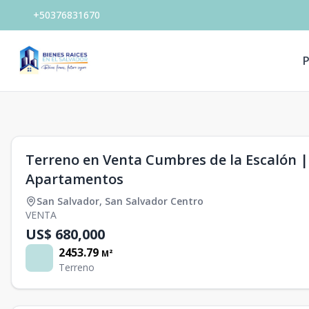
+50376831670
P
1
/
0
Terreno en Venta Cumbres de la Escalón | 2
Apartamentos
San Salvador
,
San Salvador Centro
VENTA
US$ 680,000
2453.79
M²
Terreno