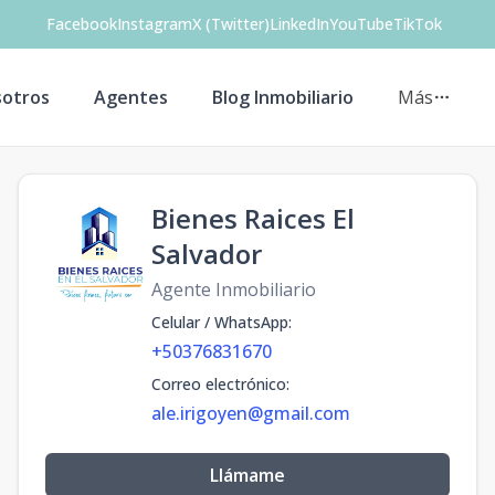
Facebook
Instagram
X (Twitter)
LinkedIn
YouTube
TikTok
otros
Agentes
Blog Inmobiliario
Más
Bienes Raices El
Salvador
Agente Inmobiliario
Celular / WhatsApp
:
+50376831670
Correo electrónico
:
ale.irigoyen@gmail.com
Llámame