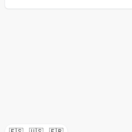
🇪🇸
🇺🇸
🇫🇷