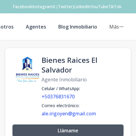
Facebook
Instagram
X (Twitter)
LinkedIn
YouTube
TikTok
otros
Agentes
Blog Inmobiliario
Más
Bienes Raices El
Salvador
Agente Inmobiliario
Celular / WhatsApp
:
+50376831670
Correo electrónico
:
ale.irigoyen@gmail.com
Llámame