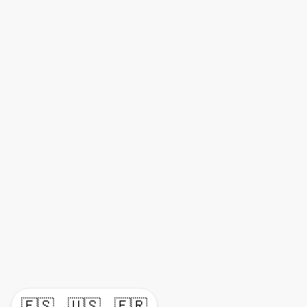
🇪🇸
🇺🇸
🇫🇷