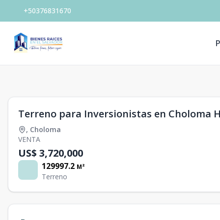
+50376831670
P
1
/
0
Terreno para Inversionistas en Choloma 
,
Choloma
VENTA
US$ 3,720,000
129997.2
M²
Terreno