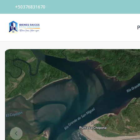
+50376831670
P