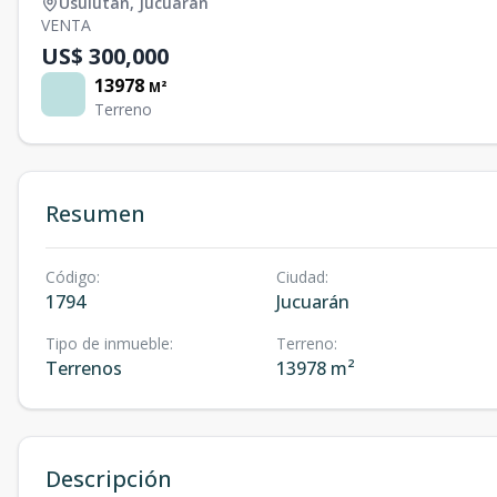
Usulután
,
Jucuarán
VENTA
US$ 300,000
13978
M²
Terreno
Resumen
Código
:
Ciudad
:
1794
Jucuarán
Tipo de inmueble
:
Terreno
:
Terrenos
13978 m²
Descripción