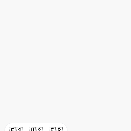
🇪🇸
🇺🇸
🇫🇷