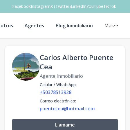
Facebook
Instagram
X (Twitter)
LinkedIn
YouTube
TikTok
otros
Agentes
Blog Inmobiliario
Más
Carlos Alberto Puente
Cea
Agente Inmobiliario
Celular / WhatsApp
:
+50378513928
Correo electrónico
:
puentecea@hotmail.com
Llámame