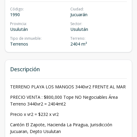
Código
:
Ciudad
:
1990
Jucuarán
Provincia
:
Sector
:
Usulután
Usulután
Tipo de inmueble
:
Terreno
:
Terrenos
2404 m²
Descripción
TERRENO PLAYA LOS MANGOS 3440vr2 FRENTE AL MAR
PRECIO VENTA : $800,000 Tope NO Negociables Área
Terreno 3440vr2 = 2404mt2
Precio x vr2 = $232 x vr2
Cantón El Zapote, Hacienda La Piragua, Jurisdicción
Jucuaran, Depto Usulutan