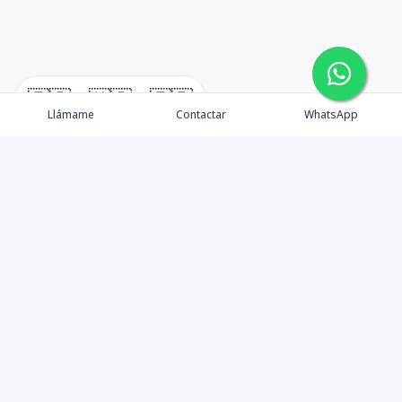
🇪🇸
🇺🇸
🇫🇷
Llámame
Contactar
WhatsApp
Propiedades
¿Por qué invertir en El Salvador?
Nosotros
Agentes
Blog Inmobiliario
Contacto