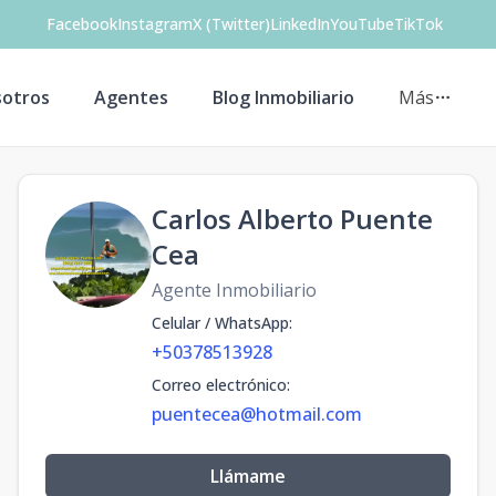
Facebook
Instagram
X (Twitter)
LinkedIn
YouTube
TikTok
otros
Agentes
Blog Inmobiliario
Más
Carlos Alberto Puente
Cea
Agente Inmobiliario
Celular / WhatsApp
:
+50378513928
Correo electrónico
:
puentecea@hotmail.com
Llámame