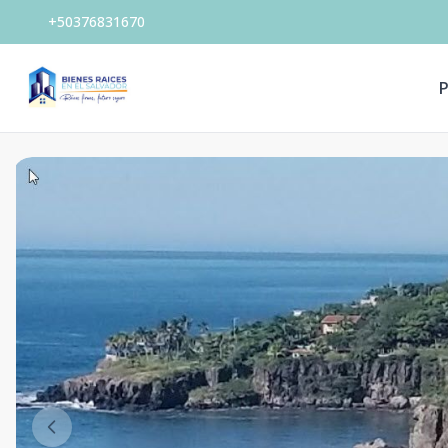
+50376831670
P