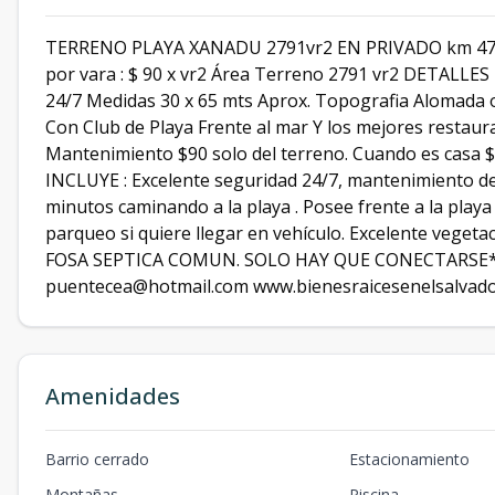
TERRENO PLAYA XANADU 2791vr2 EN PRIVADO km 47 Z
por vara : $ 90 x vr2 Área Terreno 2791 vr2 DETALLE
24/7 Medidas 30 x 65 mts Aprox. Topografia Alomada o
Con Club de Playa Frente al mar Y los mejores rest
Mantenimiento $90 solo del terreno. Cuando es casa 
INCLUYE : Excelente seguridad 24/7, mantenimiento de j
minutos caminando a la playa . Posee frente a la playa
parqueo si quiere llegar en vehículo. Excelente veget
FOSA SEPTICA COMUN. SOLO HAY QUE CONECTARSE* At
puentecea@hotmail.com www.bienesraicesenelsalvad
Amenidades
Barrio cerrado
Estacionamiento
Montañas
Piscina