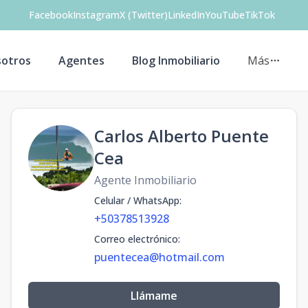
Facebook
Instagram
X (Twitter)
LinkedIn
YouTube
TikTok
otros
Agentes
Blog Inmobiliario
Más
Carlos Alberto Puente
Cea
Agente Inmobiliario
Celular / WhatsApp
:
+50378513928
Correo electrónico
:
puentecea@hotmail.com
Llámame