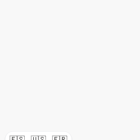
🇪🇸
🇺🇸
🇫🇷