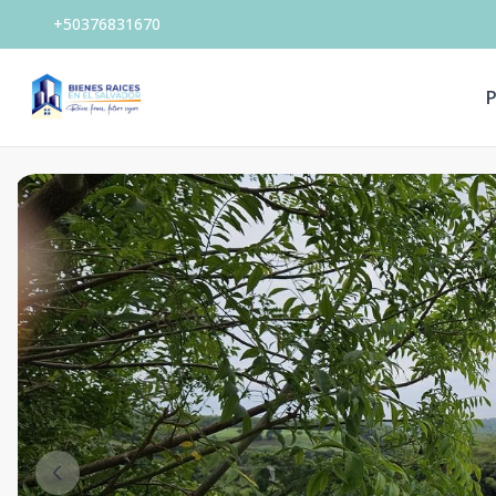
+50376831670
P