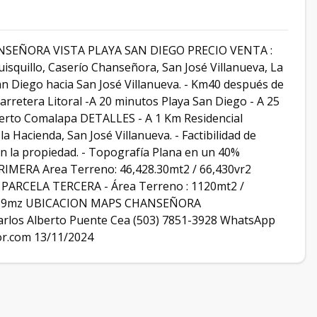
NSEÑORA VISTA PLAYA SAN DIEGO PRECIO VENTA :
isquillo, Caserío Chanseñora, San José Villanueva, La
San Diego hacia San José Villanueva. - Km40 después de
arretera Litoral -A 20 minutos Playa San Diego - A 25
uerto Comalapa DETALLES - A 1 Km Residencial
a Hacienda, San José Villanueva. - Factibilidad de
en la propiedad. - Topografía Plana en un 40%
RIMERA Area Terreno: 46,428.30mt2 / 66,430vr2
 PARCELA TERCERA - Área Terreno : 1120mt2 /
2 / 6.9mz UBICACION MAPS CHANSEÑORA
rlos Alberto Puente Cea (503) 7851-3928 WhatsApp
r.com 13/11/2024