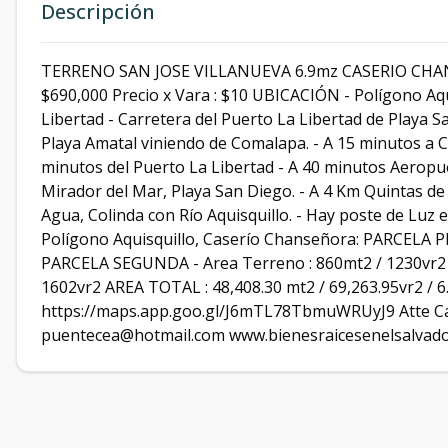
Descripción
TERRENO SAN JOSE VILLANUEVA 6.9mz CASERIO CHA
$690,000 Precio x Vara : $10 UBICACIÓN - Polígono Aqu
Libertad - Carretera del Puerto La Libertad de Playa 
Playa Amatal viniendo de Comalapa. - A 15 minutos a C
minutos del Puerto La Libertad - A 40 minutos Aerop
Mirador del Mar, Playa San Diego. - A 4 Km Quintas de l
Agua, Colinda con Río Aquisquillo. - Hay poste de Luz 
Polígono Aquisquillo, Caserío Chanseñora: PARCELA P
PARCELA SEGUNDA - Area Terreno : 860mt2 / 1230vr2
1602vr2 AREA TOTAL : 48,408.30 mt2 / 69,263.95vr
https://maps.app.goo.gl/J6mTL78TbmuWRUyJ9 Atte Ca
puentecea@hotmail.com www.bienesraicesenelsalvado