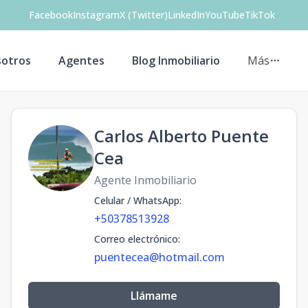
Facebook
Instagram
X (Twitter)
LinkedIn
YouTube
TikTok
otros
Agentes
Blog Inmobiliario
Más
Carlos Alberto Puente
Cea
Agente Inmobiliario
Celular / WhatsApp
:
+50378513928
Correo electrónico
:
puentecea@hotmail.com
Llámame