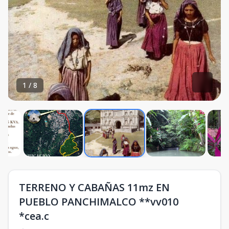
1
/
8
TERRENO Y CABAÑAS 11mz EN
PUEBLO PANCHIMALCO **vv010
*cea.c