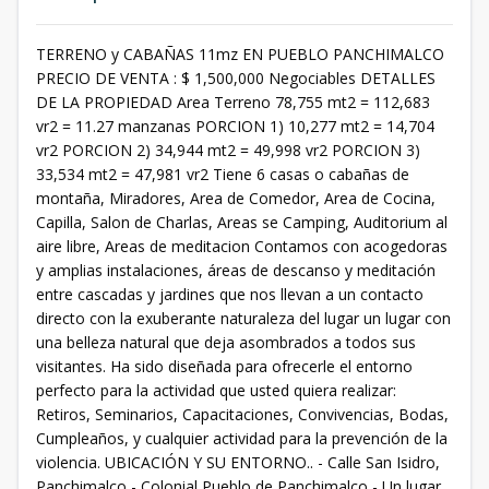
TERRENO y CABAÑAS 11mz EN PUEBLO PANCHIMALCO
PRECIO DE VENTA : $ 1,500,000 Negociables DETALLES
DE LA PROPIEDAD Area Terreno 78,755 mt2 = 112,683
vr2 = 11.27 manzanas PORCION 1) 10,277 mt2 = 14,704
vr2 PORCION 2) 34,944 mt2 = 49,998 vr2 PORCION 3)
33,534 mt2 = 47,981 vr2 Tiene 6 casas o cabañas de
montaña, Miradores, Area de Comedor, Area de Cocina,
Capilla, Salon de Charlas, Areas se Camping, Auditorium al
aire libre, Areas de meditacion Contamos con acogedoras
y amplias instalaciones, áreas de descanso y meditación
entre cascadas y jardines que nos llevan a un contacto
directo con la exuberante naturaleza del lugar un lugar con
una belleza natural que deja asombrados a todos sus
visitantes. Ha sido diseñada para ofrecerle el entorno
perfecto para la actividad que usted quiera realizar:
Retiros, Seminarios, Capacitaciones, Convivencias, Bodas,
Cumpleaños, y cualquier actividad para la prevención de la
violencia. UBICACIÓN Y SU ENTORNO.. - Calle San Isidro,
Panchimalco - Colonial Pueblo de Panchimalco - Un lugar