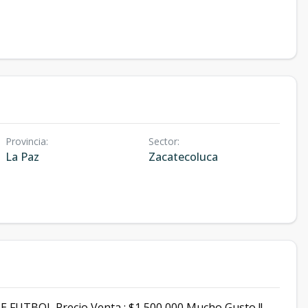
Provincia
:
Sector
:
La Paz
Zacatecoluca
TBOL Precio Venta : $1,500,000 Mucho Gusto !!