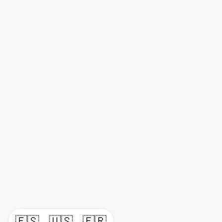
🇪🇸
🇺🇸
🇫🇷