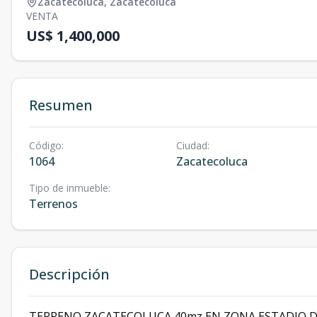
Zacatecoluca
,
Zacatecoluca
VENTA
US$ 1,400,000
Resumen
Código
:
Ciudad
:
1064
Zacatecoluca
Tipo de inmueble
:
Terrenos
Descripción
TERRENO ZACATECOLUCA 40mz EN ZONA ESTADIO DE FU