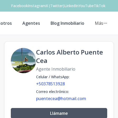
Facebook
Instagram
X (Twitter)
LinkedIn
YouTube
TikTok
otros
Agentes
Blog Inmobiliario
Más
Carlos Alberto Puente
Cea
Agente Inmobiliario
Celular / WhatsApp
:
+50378513928
Correo electrónico
:
puentecea@hotmail.com
Llámame