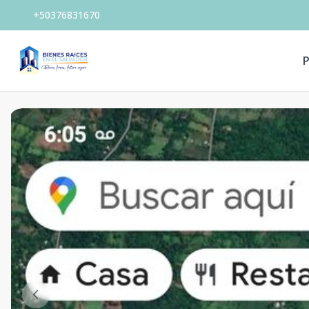
+50376831670
P