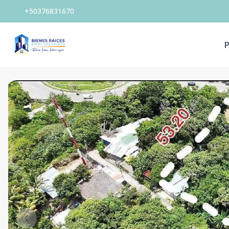
+50376831670
P