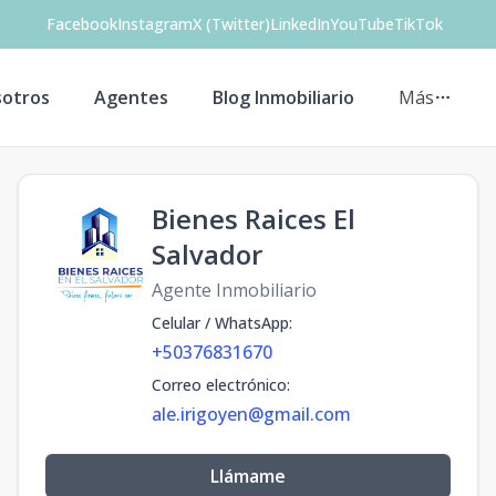
Facebook
Instagram
X (Twitter)
LinkedIn
YouTube
TikTok
otros
Agentes
Blog Inmobiliario
Más
Bienes Raices El
Salvador
Agente Inmobiliario
Celular / WhatsApp
:
+50376831670
Correo electrónico
:
ale.irigoyen@gmail.com
Llámame