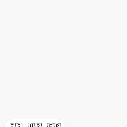
🇪🇸
🇺🇸
🇫🇷