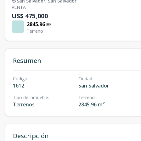
San Salvador
,
San Salvador
VENTA
US$ 475,000
2845.96
M²
Terreno
Resumen
Código
:
Ciudad
:
1612
San Salvador
Tipo de inmueble
:
Terreno
:
Terrenos
2845.96 m²
Descripción