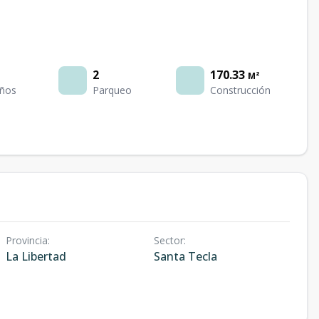
2
170.33
M²
ños
Parqueo
Construcción
Provincia
:
Sector
:
La Libertad
Santa Tecla