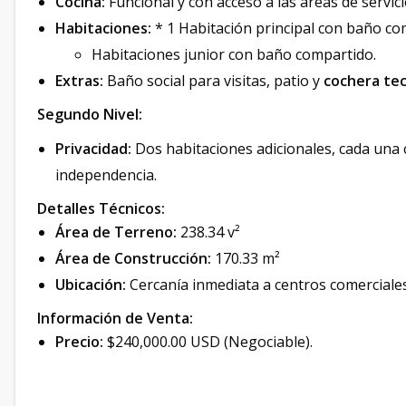
Cocina:
Funcional y con acceso a las áreas de servici
Habitaciones:
* 1 Habitación principal con baño co
Habitaciones junior con baño compartido.
Extras:
Baño social para visitas, patio y
cochera tec
Segundo Nivel:
Privacidad:
Dos habitaciones adicionales, cada una
independencia.
Detalles Técnicos:
Área de Terreno:
238.34 v²
Área de Construcción:
170.33 m²
Ubicación:
Cercanía inmediata a centros comerciales
Información de Venta:
Precio:
$240,000.00 USD (Negociable).