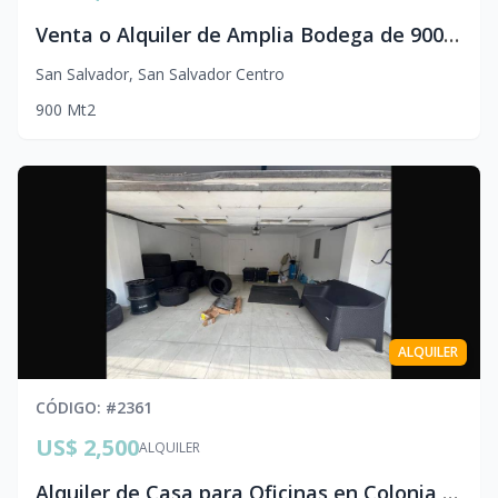
Venta o Alquiler de Amplia Bodega de 900 m² | Colonia Layco, San Salvador
San Salvador
,
San Salvador Centro
900
Mt2
ALQUILER
CÓDIGO
: #
2361
US$ 2,500
ALQUILER
Alquiler de Casa para Oficinas en Colonia Escalón | 280 m² | Cerca del Club Campestre