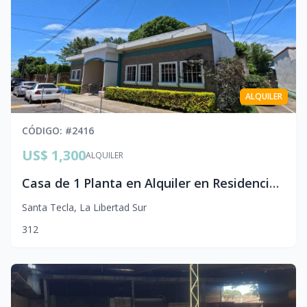
ALQUILER
CÓDIGO
: #
2416
US$ 1,300
ALQUILER
Casa de 1 Planta en Alquiler en Residencial Buena Vista 1, Santa Tecla 3 Hab
Santa Tecla
,
La Libertad Sur
3
1
2