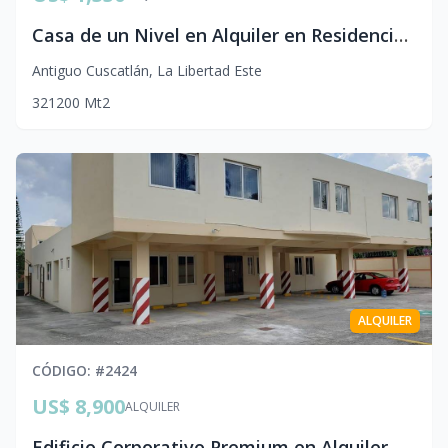
Casa de un Nivel en Alquiler en Residencial Santa Elena 1 Antiguo Cuscatlan
Antiguo Cuscatlán
,
La Libertad Este
3
2
1
200
Mt2
ALQUILER
CÓDIGO
: #
2424
US$ 8,900
ALQUILER
Edificio Corporativo Premium en Alquiler | Colonia San Francisco, San Salvador