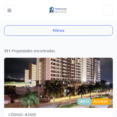
Toggle navigation menu
Toggl
Filtros
311
Propiedades encontradas.
VENTA
ALQUILER
CÓDIGO
: #
2435