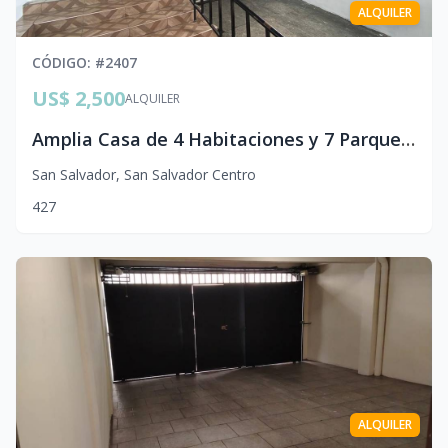
ALQUILER
CÓDIGO
: #
2407
US$ 2,500
ALQUILER
Amplia Casa de 4 Habitaciones y 7 Parqueos en Alquiler | El Salvador
San Salvador
,
San Salvador Centro
4
2
7
ALQUILER