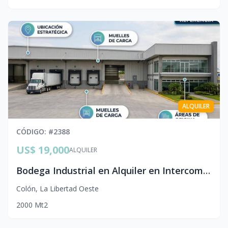
ALQUILER
CÓDIGO
: #
2388
US$ 19,000
ALQUILER
Bodega Industrial en Alquiler en Intercomplex | 2,000 m²
Colón
,
La Libertad Oeste
2000
Mt2