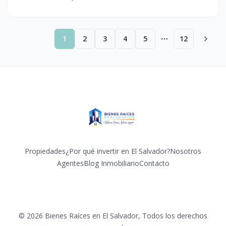
1
2
3
4
5
12
More pages
Propiedades
¿Por qué invertir en El Salvador?
Nosotros
Agentes
Blog Inmobiliario
Contacto
Facebook
Instagram
Twitter
LinkedIn
YouTube
TikTok
©
2026
Bienes Raíces en El Salvador
,
Todos los derechos