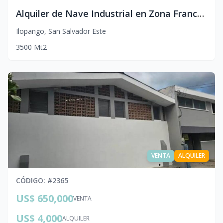
Alquiler de Nave Industrial en Zona Franca San Bartolo | 3,500 m² con Altura de 11m
Ilopango
,
San Salvador Este
3500
Mt2
VENTA
ALQUILER
CÓDIGO
: #
2365
US$ 650,000
VENTA
US$ 4,000
ALQUILER