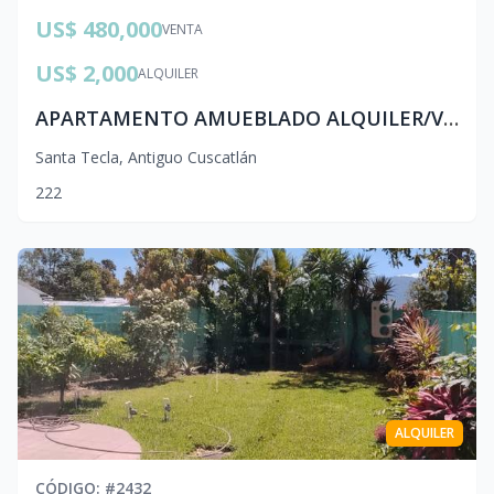
US$ 480,000
VENTA
US$ 2,000
ALQUILER
APARTAMENTO AMUEBLADO ALQUILER/VENTA | PUERTA DEL ALMA ard010
Santa Tecla
,
Antiguo Cuscatlán
2
2
2
ALQUILER
CÓDIGO
: #
2432