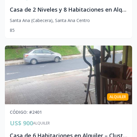
Casa de 2 Niveles y 8 Habitaciones en Alquiler | Centro de Santa Ana
Santa Ana (Cabecera)
,
Santa Ana Centro
8
5
ALQUILER
CÓDIGO
: #
2401
US$ 900
ALQUILER
Casa de 6 Habitaciones en Alquiler – Cluster 7, San Gabriel