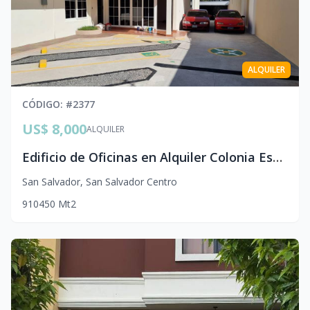
ALQUILER
CÓDIGO
: #
2377
US$ 8,000
ALQUILER
Edificio de Oficinas en Alquiler Colonia Escalón | 28 Parqueos Privados
San Salvador
,
San Salvador Centro
9
10
450
Mt2