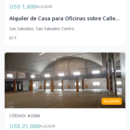
US$ 1,600
ALQUILER
Alquiler de Casa para Oficinas sobre Calle Los Sisimiles | San Salvador | 500 m²
San Salvador
,
San Salvador Centro
6
1
7
ALQUILER
CÓDIGO
: #
2366
US$ 21,000
ALQUILER