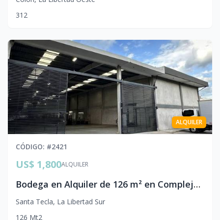
3
1
2
ALQUILER
CÓDIGO
: #
2421
US$ 1,800
ALQUILER
Bodega en Alquiler de 126 m² en Complejo Privado | Centro de Santa Tecla, La Libertad
Santa Tecla
,
La Libertad Sur
126
Mt2