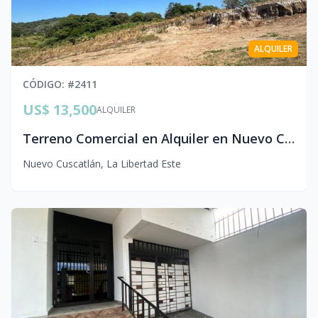
ALQUILER
CÓDIGO
: #
2411
US$ 13,500
ALQUILER
Terreno Comercial en Alquiler en Nuevo Cuscatlán | 13,500 v² Cerca de Salamanca
Nuevo Cuscatlán
,
La Libertad Este