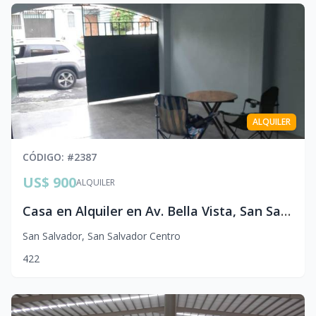
ALQUILER
CÓDIGO
: #
2387
US$ 900
ALQUILER
Casa en Alquiler en Av. Bella Vista, San Salvador | $900
San Salvador
,
San Salvador Centro
4
2
2