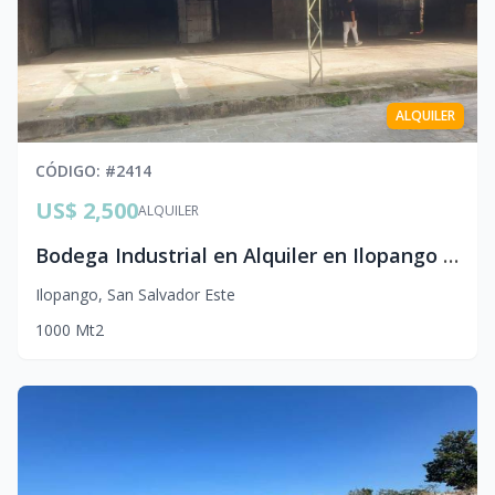
ALQUILER
CÓDIGO
: #
2414
US$ 2,500
ALQUILER
Bodega Industrial en Alquiler en Ilopango | 1,000 m2 con Andén de Carga | Precio Negociable con Reparaciones a Medida
Ilopango
,
San Salvador Este
1000
Mt2