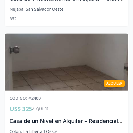
Nejapa
,
San Salvador Oeste
6
3
2
ALQUILER
CÓDIGO
: #
2400
US$ 325
ALQUILER
Casa de un Nivel en Alquiler – Residencial Nuevo Lourdes ($325 Precio Fijo)
Colón
,
La Libertad Oeste