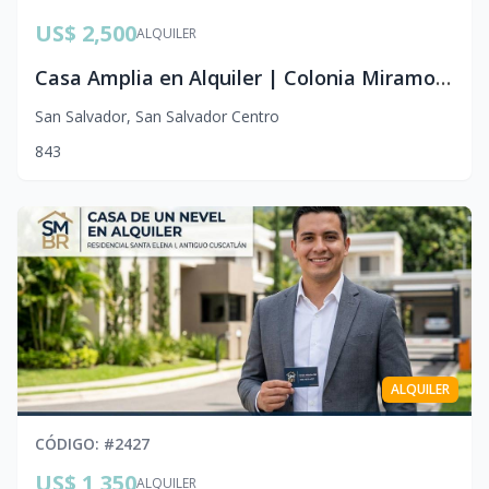
US$ 2,500
ALQUILER
Casa Amplia en Alquiler | Colonia Miramonte, San Salvador
San Salvador
,
San Salvador Centro
8
4
3
ALQUILER
CÓDIGO
: #
2427
US$ 1,350
ALQUILER