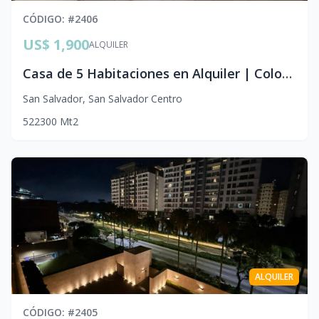
CÓDIGO
: #
2406
US$ 1,900
ALQUILER
Casa de 5 Habitaciones en Alquiler | Colonia Escalón, San Salvador
San Salvador
,
San Salvador Centro
5
2
2
300
Mt2
ALQUILER
CÓDIGO
: #
2405