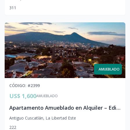
3
1
1
x
AMUEBLADO
CÓDIGO
: #
2399
US$ 1,600
AMUEBLADO
Apartamento Amueblado en Alquiler – Edificio NU Lomas, Antiguo Cuscatlán (Con Vista al Volcán)
Antiguo Cuscatlán
,
La Libertad Este
2
2
2