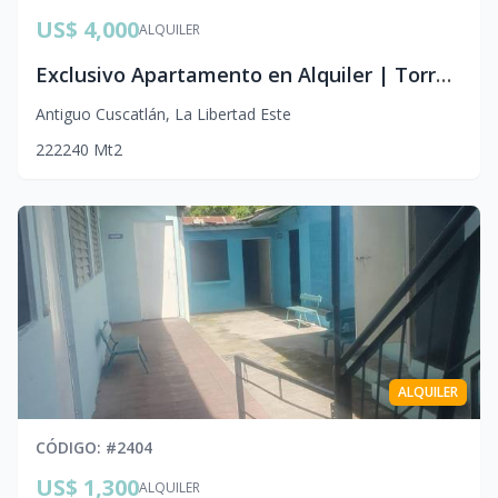
US$ 4,000
ALQUILER
Exclusivo Apartamento en Alquiler | Torre El Pedregal, Antiguo Cuscatlán
Antiguo Cuscatlán
,
La Libertad Este
2
2
2
240
Mt2
ALQUILER
CÓDIGO
: #
2404
US$ 1,300
ALQUILER