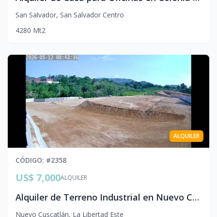
San Salvador
,
San Salvador Centro
4
280
Mt2
ALQUILER
CÓDIGO
: #
2358
US$ 7,000
ALQUILER
Alquiler de Terreno Industrial en Nuevo Cuscatlán | 13,500 v² | Ubicación Estratégica
Nuevo Cuscatlán
,
La Libertad Este