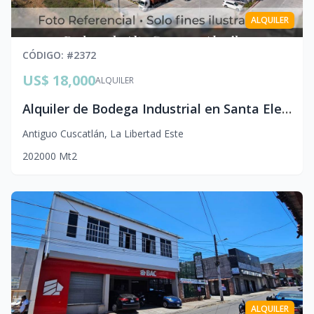
ALQUILER
CÓDIGO
: #
2372
US$ 18,000
ALQUILER
Alquiler de Bodega Industrial en Santa Elena 2,000 m² con Muelle de Descarga
Antiguo Cuscatlán
,
La Libertad Este
20
2000
Mt2
ALQUILER