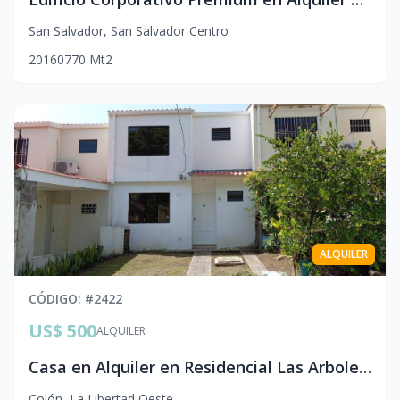
San Salvador
,
San Salvador Centro
20
1
60
770
Mt2
ALQUILER
CÓDIGO
: #
2422
US$ 500
ALQUILER
Casa en Alquiler en Residencial Las Arboledas | Clúster Los Cipreses, Colón
Colón
,
La Libertad Oeste