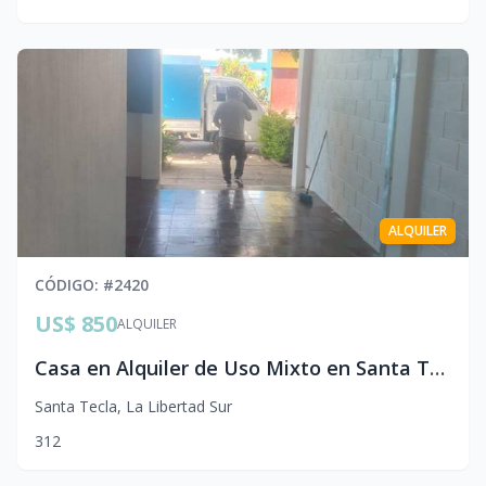
ALQUILER
CÓDIGO
: #
2420
US$ 850
ALQUILER
Casa en Alquiler de Uso Mixto en Santa Tecla | Ideal para Oficina, Negocio o Vivienda | 3 Hab
Santa Tecla
,
La Libertad Sur
3
1
2