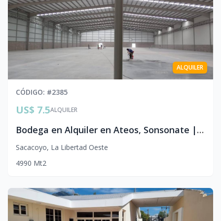
ALQUILER
CÓDIGO
: #
2385
US$ 7.5
ALQUILER
Bodega en Alquiler en Ateos, Sonsonate | $7.50/m² | 4,990 m²
Sacacoyo
,
La Libertad Oeste
4990
Mt2