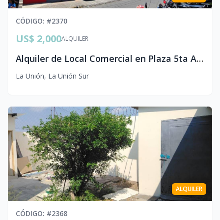
CÓDIGO
: #
2370
US$ 2,000
ALQUILER
Alquiler de Local Comercial en Plaza 5ta Avenida 2do Nivel BAC La Unión
La Unión
,
La Unión Sur
ALQUILER
CÓDIGO
: #
2368