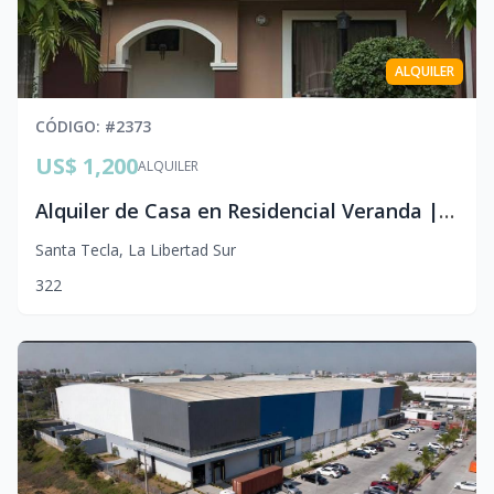
ALQUILER
CÓDIGO
: #
2373
US$ 1,200
ALQUILER
Alquiler de Casa en Residencial Veranda | 3 Habitaciones y Seguridad 24/7
Santa Tecla
,
La Libertad Sur
3
2
2