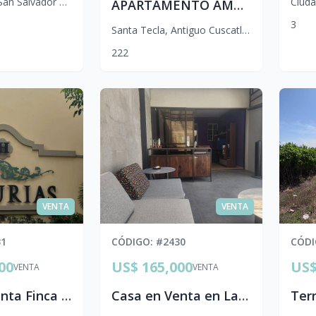
San Salvador Centro
Ciud
APARTAMENTO AMUEBLADO ALQUILER/VENTA | PUERTA DEL ALMA ard010
3
Santa Tecla
,
Antiguo Cuscatlán
2
2
2
VENTA
VENTA
31
CÓDIGO
: #
2430
CÓD
00
US$ 165,000
US$
VENTA
VENTA
Casa en Venta Finca Asturias Sur | Estilo Toledo
Casa en Venta en Las Jacarandas 3 | Lourdes, Colón