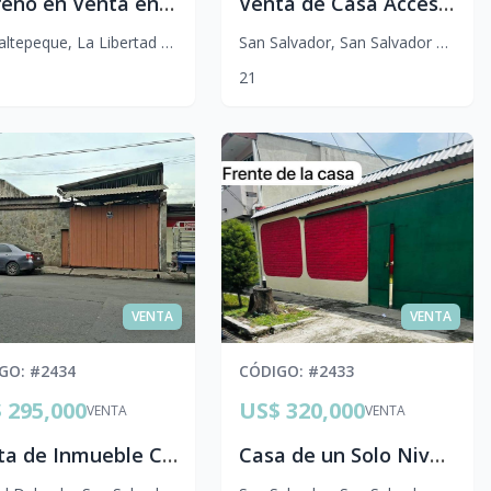
Terreno en Venta en Quezaltepeque | 6.6 Hectáreas cerca de Gasolinera Shell y Calle al Volcán
Venta de Casa Accesible en San Jacinto, San Salvador | Terreno de 10 x 20 m
altepeque
,
La Libertad Norte
San Salvador
,
San Salvador Centro
2
1
VENTA
VENTA
IGO
: #
2434
CÓDIGO
: #
2433
 295,000
US$ 320,000
VENTA
VENTA
Venta de Inmueble Comercial y Bodega en Ciudad Delgado | Calle Principal
Casa de un Solo Nivel en Venta | Colonia Miramonte, San Salvador