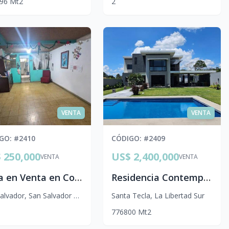
.96
Mt2
2
VENTA
VENTA
IGO
: #
2410
CÓDIGO
: #
2409
 250,000
US$ 2,400,000
VENTA
VENTA
Casa en Venta en Colonia San Luis | Complejo Privado, San Salvador
Residencia Contemporánea Premium en Venta | Residencial Palmira, La Libertad
alvador
,
San Salvador Centro
Santa Tecla
,
La Libertad Sur
7
7
6
800
Mt2