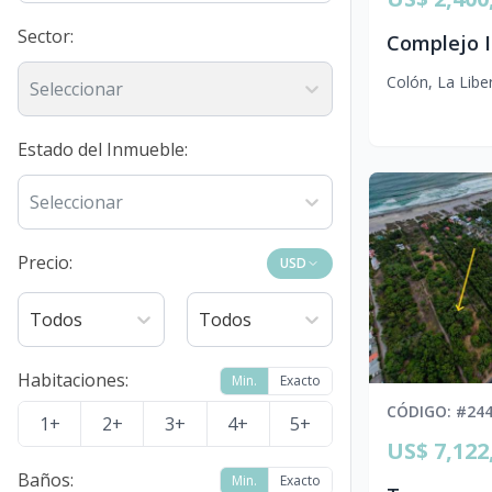
Sector
:
Colón
,
La Libe
Seleccionar
Estado del Inmueble
:
Seleccionar
Precio:
USD
Todos
Todos
Habitaciones
:
Min.
Exacto
CÓDIGO
: #
24
1+
2+
3+
4+
5+
US$ 7,122
Baños
:
Min.
Exacto