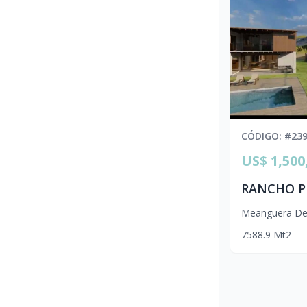
CÓDIGO
: #
23
US$ 1,500
Meanguera Del
7
588.9
Mt2