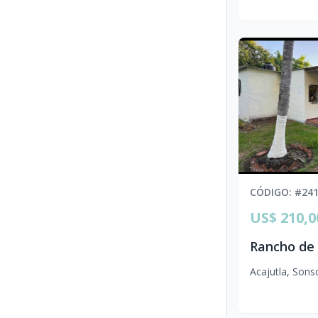
CÓDIGO
: #
24
US$ 210,0
Acajutla
,
Sons