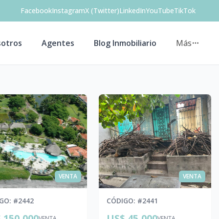
Facebook
Instagram
X (Twitter)
LinkedIn
YouTube
TikTok
otros
Agentes
Blog Inmobiliario
Más
VENTA
VENTA
IGO
: #
2442
CÓDIGO
: #
2441
 150,000
US$ 45,000
VENTA
VENTA