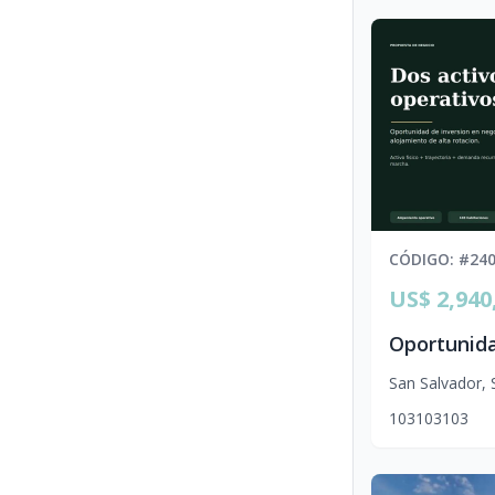
CÓDIGO
: #
24
US$ 2,940
San Salvador
,
103
103
103