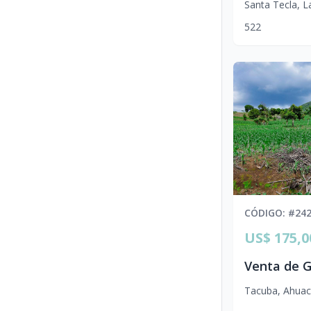
Santa Tecla
,
L
5
2
2
CÓDIGO
: #
24
US$ 175,0
Tacuba
,
Ahuac