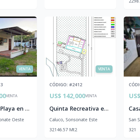
2
2
98
VENTA
VENTA
13
CÓDIGO
: #
2412
CÓD
00
US$ 142,000
US$
VENTA
VENTA
Rancho de Playa en Venta en Costa Azul, Sonsonate | Terreno de 1,809 v² en Tercera Fila
Quinta Recreativa en Venta en Los Manantiales de Caluco, Sonsonate | Gran Terreno de 2,185 v² con Piscina y Nacimiento de Agua
onate Oeste
Caluco
,
Sonsonate Este
San S
3
2
146.57
Mt2
3
2
1