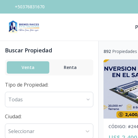
+50376831670
P
Buscar Propiedad
892
Propiedades
Venta
Renta
Tipo de Propiedad
:
Todas
Ciudad
:
CÓDIGO
: #
24
Seleccionar
US$ 2,400