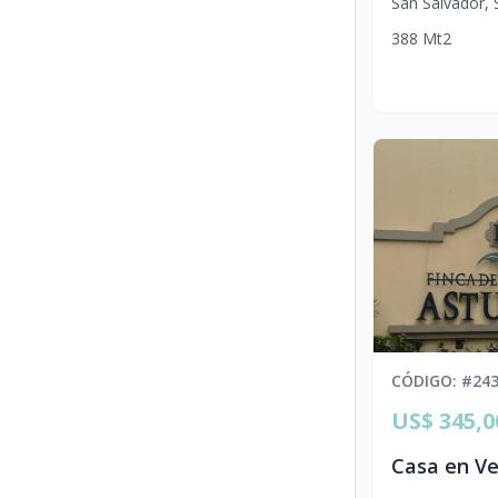
San Salvador
,
388
Mt2
CÓDIGO
: #
24
US$ 345,0