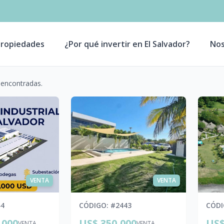
ropiedades
¿Por qué invertir en El Salvador?
Nos
 encontradas.
VENTA
VENTA
44
CÓDIGO
: #
2443
CÓD
,000
US$ 350,000
US$
VENTA
VENTA