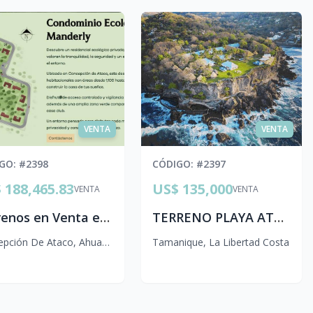
VENTA
VENTA
IGO
: #
2398
CÓDIGO
: #
2397
 188,465.83
US$ 135,000
VENTA
VENTA
Terrenos en Venta en Condominio Manderly | Concepción de Ataco, El Salvador
TERRENO PLAYA ATAMI 900vr2 RESIDENCIAL PRIVADO sc1 ml080
epción De Ataco
,
Ahuachapán Centro
Tamanique
,
La Libertad Costa