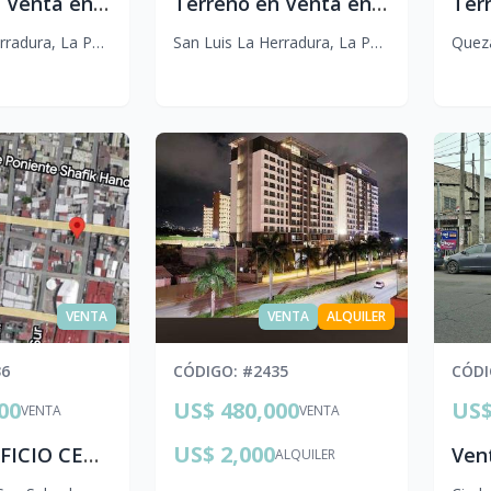
Terreno en Venta en Costa del Sol con Doble Frente (Mar y Estero) Permisos Aprobados
Terreno en Venta en Estero de Jaltepeque, Costa del Sol | 20,925 V2 con Salida al Agua
rradura
,
La Paz Centro
San Luis La Herradura
,
La Paz Centro
Quez
VENTA
VENTA
ALQUILER
36
CÓDIGO
: #
2435
CÓD
00
US$ 480,000
US$
VENTA
VENTA
US$ 2,000
VENTA EDIFICIO CENTRO HISTÓRICO SAN SALVADOR *rrod
ALQUILER