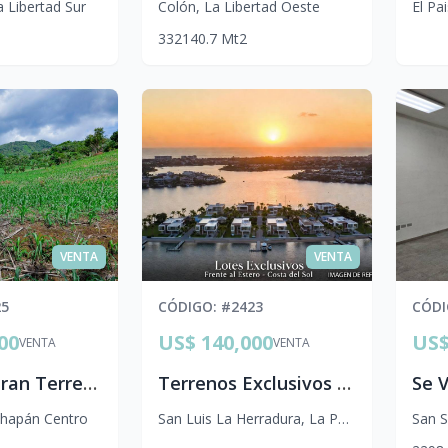
a Libertad Sur
Colón
,
La Libertad Oeste
El Pa
3
3
2
140.7
Mt2
VENTA
VENTA
25
CÓDIGO
: #
2423
CÓD
00
US$ 140,000
US$
VENTA
VENTA
Venta de Gran Terreno de 20 Manzanas en Ahuachapán | Ideal para Proyecto Agrícola o Ecológico
Terrenos Exclusivos en Venta frente al Estero de Jaltepeque | Costa del Sol, El Salvador
hapán Centro
San Luis La Herradura
,
La Paz Centro
San S