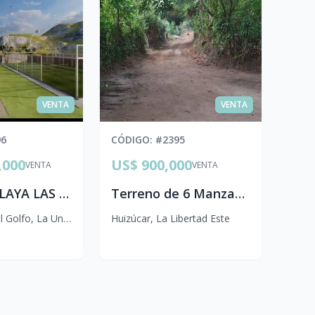
VENTA
VENTA
96
CÓDIGO
: #
2395
,000
US$ 900,000
VENTA
VENTA
RANCHO PLAYA LAS CUEVITAS 2153vr2 LA UNION A 10 MIN.AEROPUERTO cea.p
Terreno de 6 Manzanas en Venta en Huizúcar, La Libertad
 Golfo
,
La Unión Sur
Huizúcar
,
La Libertad Este