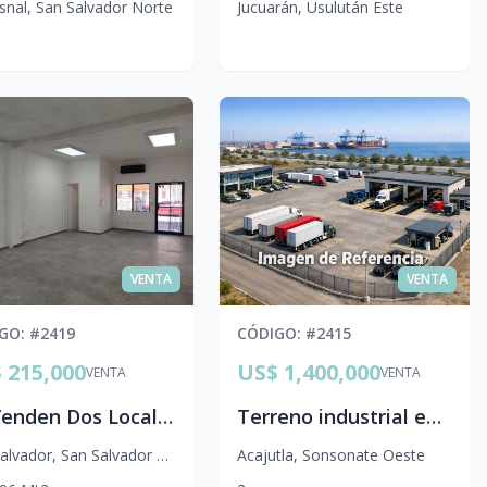
isnal
,
San Salvador Norte
Jucuarán
,
Usulután Este
VENTA
VENTA
IGO
: #
2419
CÓDIGO
: #
2415
 215,000
US$ 1,400,000
VENTA
VENTA
Se Venden Dos Locales Comerciales en Condominio Privado | Colonia Escalón, San Salvador
Terreno industrial en venta de 1.5 manzanas en Puerto de Acajutla
alvador
,
San Salvador Centro
Acajutla
,
Sonsonate Oeste