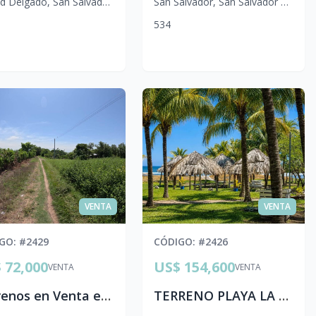
ad Delgado
,
San Salvador Centro
San Salvador
,
San Salvador Centro
5
3
4
VENTA
VENTA
IGO
: #
2429
CÓDIGO
: #
2426
 72,000
US$ 154,600
VENTA
VENTA
Terrenos en Venta en El Paisnal | 4 Lotes Juntos en San Salvador Norte
TERRENO PLAYA LA VENTANA 1546vr2 SURF CITY 2. sc2 cea.p