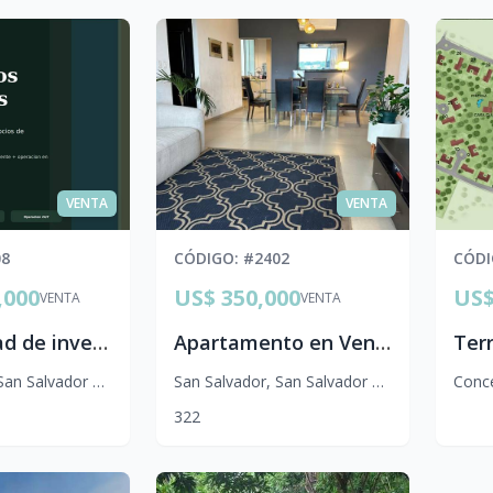
VENTA
VENTA
08
CÓDIGO
: #
2402
CÓD
,000
US$ 350,000
US$
VENTA
VENTA
Oportunidad de inversión en alojamiento operativo en El Salvador – 103 habitaciones con ROI atractivo
Apartamento en Venta en Colonia Escalón con Vista a la Ciudad | San Salvador
San Salvador Centro
San Salvador
,
San Salvador Centro
Conc
3
2
2