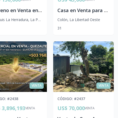
Terreno en Venta en Residencial Joyas del Pacífico, Costa del Sol | $150,000
Casa en Venta para Remodelar en Residencial Los Chorros 1 | Oportunidad de Inversión a $45,000
uis La Herradura
,
La Paz Centro
Colón
,
La Libertad Oeste
3
1
VENTA
VENTA
IGO
: #
2438
CÓDIGO
: #
2437
 3,896,193
US$ 70,000
VENTA
VENTA