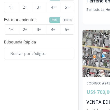
1+
2+
3+
4+
5+
San Luis La He
Estacionamientos
:
Min.
Exacto
1+
2+
3+
4+
5+
Búsqueda Rápida
:
CÓDIGO
: #
24
US$ 700,0