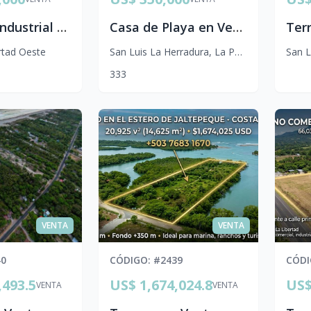
Complejo Industrial de 20,300 m² en Venta en Lourdes, La Libertad | Listo para Operar
Casa de Playa en Venta en Villa Oceánica, Costa del Sol $350,000
rtad Oeste
San Luis La Herradura
,
La Paz Centro
San L
3
3
3
VENTA
VENTA
40
CÓDIGO
: #
2439
CÓD
,493.5
US$ 1,674,024.8
US$
VENTA
VENTA